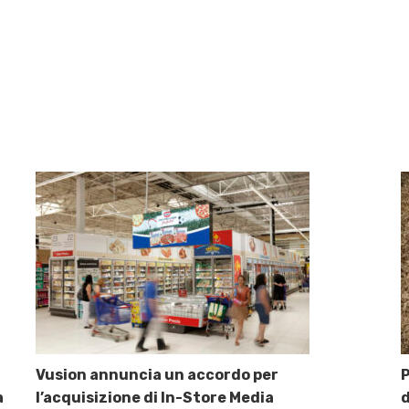
Vusion annuncia un accordo per
P
a
l’acquisizione di In-Store Media
d