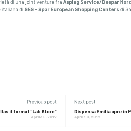
rietà di una joint venture fra
Aspiag Service/Despar Nor
le italiana di
SES – Spar European Shopping Centers
di Sa
Previous post
Next post
llas il format "Lab Store"
Dispensa Emilia apre in 
Aprile 5, 2019
Aprile 8, 2019