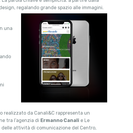
La parola chiave è semplicità: a partire dalla
t design, regalando grande spazio alle immagini.
on una
rando
ni
ito realizzato da Canali&C rappresenta un
ne tra l’agenzia di
Ermanno Canali
e Le
e delle attività di comunicazione del Centro,