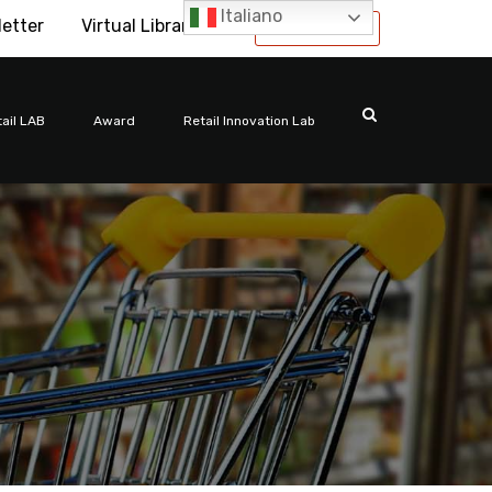
Italiano
letter
Virtual Library
International
ail LAB
Award
Retail Innovation Lab