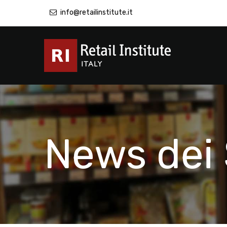
info@retailinstitute.it
News dei 