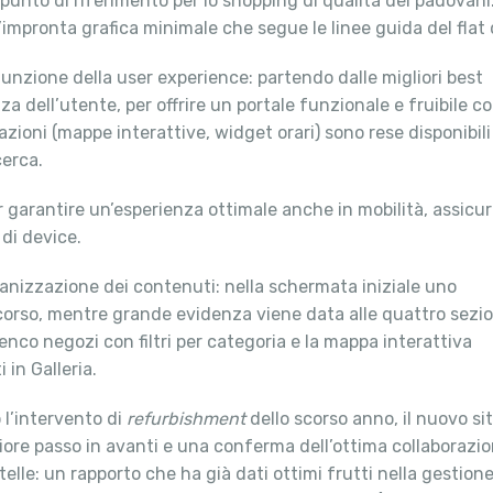
unto di riferimento per lo shopping di qualità dei padovani. 
’impronta grafica minimale che segue le linee guida del fla
funzione della user experience: partendo dalle migliori best
za dell’utente, per offrire un portale funzionale e fruibile c
zioni (mappe interattive, widget orari) sono rese disponibili
cerca.
er garantire un’esperienza ottimale anche in mobilità, assicu
di device.
rganizzazione dei contenuti: nella schermata iniziale uno
 corso, mentre grande evidenza viene data alle quattro sezio
lenco negozi con filtri per categoria e la mappa interattiva
in Galleria.
 l’intervento di
refurbishment
dello scorso anno, il nuovo s
iore passo in avanti e una conferma dell’ottima collaborazio
elle: un rapporto che ha già dati ottimi frutti nella gestion