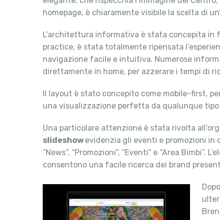
elegante, che rispecchia l’immagine del Centro, p
homepage, è chiaramente visibile la scelta di un
L’architettura informativa è stata concepita in 
practice, è stata totalmente ripensata l’esperien
navigazione facile e intuitiva. Numerose informa
direttamente in home, per azzerare i tempi di ri
Il layout è stato concepito come mobile-first, p
una visualizzazione perfetta da qualunque tipo 
Una particolare attenzione è stata rivolta all’o
slideshow
evidenzia gli eventi e promozioni in
“News”, “Promozioni”, “Eventi” e “Area Bimbi”. L’e
consentono una facile ricerca dei brand presenti 
Dopo
ulter
Brent