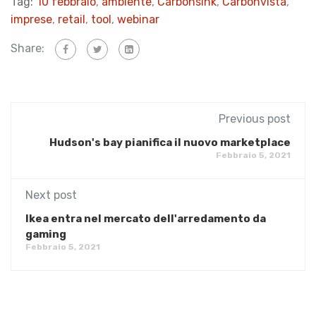
Tag:
10 febbraio
,
ambiente
,
Carbonsink
,
Carbonvista
,
imprese
,
retail
,
tool
,
webinar
Share:
Previous post
Hudson's bay pianifica il nuovo marketplace
Febbraio 5, 2021
Next post
Ikea entra nel mercato dell'arredamento da
gaming
Febbraio 5, 2021