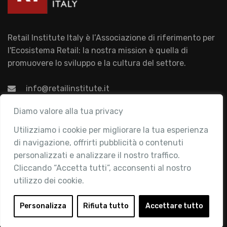
Retail Institute Italy è l’Associazione di riferimento per
l'Ecosistema Retail: la nostra mission è quella di
promuovere lo sviluppo e la cultura del settore.
info@retailinstitute.it
Associazione
Diamo valore alla tua privacy
Utilizziamo i cookie per migliorare la tua esperienza
Chi siamo
di navigazione, offrirti pubblicità o contenuti
Attività
personalizzati e analizzare il nostro traffico.
Contatti
Cliccando “Accetta tutti”, acconsenti al nostro
utilizzo dei cookie.
Area Riservata
Login
Personalizza
Rifiuta tutto
Accettare tutto
Diventa Socio