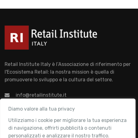
Retail Institute Italy è l’Associazione di riferimento per
l'Ecosistema Retail: la nostra mission è quella di
promuovere lo sviluppo e la cultura del settore.
info@retailinstitute.it
Associazione
Diamo valore alla tua privacy
Utilizziamo i cookie per migliorare la tua esperienza
Chi siamo
di navigazione, offrirti pubblicità o contenuti
Attività
personalizzati e analizzare il nostro traffico.