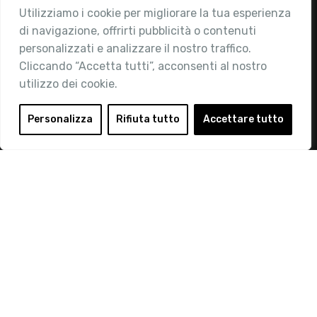
Utilizziamo i cookie per migliorare la tua esperienza
Chi siamo
di navigazione, offrirti pubblicità o contenuti
Attività
personalizzati e analizzare il nostro traffico.
Contatti
Cliccando “Accetta tutti”, acconsenti al nostro
utilizzo dei cookie.
Area Riservata
Login
Personalizza
Rifiuta tutto
Accettare tutto
Diventa Socio
Privacy Policy
© 2019 Retail Institute Italy - C.F.11617670150 - Foro
Buonaparte, 12 - 20121 Milano - Tel 02 76016405