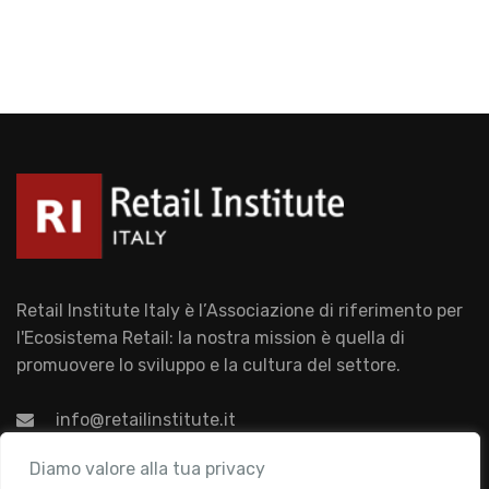
Retail Institute Italy è l’Associazione di riferimento per
l'Ecosistema Retail: la nostra mission è quella di
promuovere lo sviluppo e la cultura del settore.
info@retailinstitute.it
Associazione
Diamo valore alla tua privacy