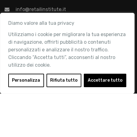
info@retailinstitute.it
Associazione
Diamo valore alla tua privacy
Utilizziamo i cookie per migliorare la tua esperienza
Chi siamo
di navigazione, offrirti pubblicità o contenuti
Attività
personalizzati e analizzare il nostro traffico.
Contatti
Cliccando “Accetta tutti”, acconsenti al nostro
utilizzo dei cookie.
Area Riservata
Login
Personalizza
Rifiuta tutto
Accettare tutto
Diventa Socio
Privacy Policy
© 2019 Retail Institute Italy - C.F.11617670150 - Foro