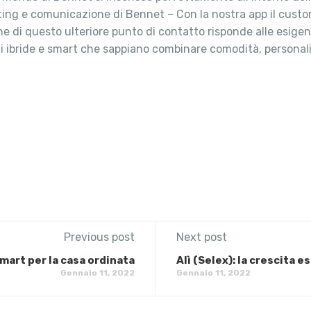
ting e comunicazione di Bennet – Con la nostra app il custo
one di questo ulteriore punto di contatto risponde alle esige
i ibride e smart che sappiano combinare comodità, personal
Previous post
Next post
mart per la casa ordinata
Alì (Selex): la crescita
Gennaio 11, 2022
Gennaio 11, 2022