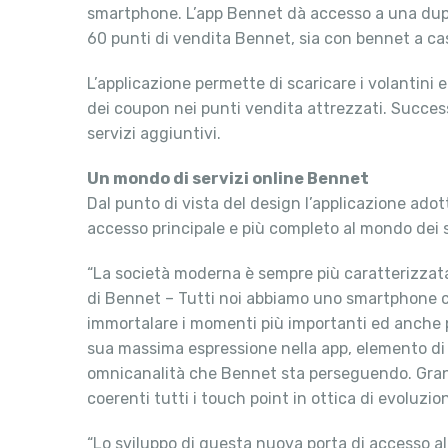
smartphone. L’app Bennet dà accesso a una duplic
60 punti di vendita Bennet, sia con bennet a casa 
L’applicazione permette di scaricare i volantini 
dei coupon nei punti vendita attrezzati. Success
servizi aggiuntivi.
Un mondo di servizi online Bennet
Dal punto di vista del design l’applicazione ado
accesso principale e più completo al mondo dei se
“La società moderna è sempre più caratterizza
di Bennet – Tutti noi abbiamo uno smartphone com
immortalare i momenti più importanti ed anche pe
sua massima espressione nella app, elemento di 
omnicanalità che Bennet sta perseguendo. Gra
coerenti tutti i touch point in ottica di evoluzi
“Lo sviluppo di questa nuova porta di accesso al