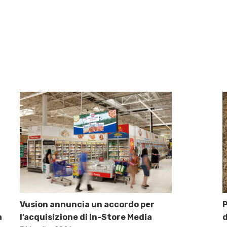
Vusion annuncia un accordo per
P
a
l’acquisizione di In-Store Media
d