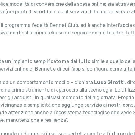
e modalità di conversione della spesa online: sia attraverso 
(nei punti di vendita in cui il servizio di home delivery è at
e il programma fedeltà Bennet Club, ed è anche interfaccia di
ivamente alla prima release ne seguiranno molte altre, tutte
tta un impianto semplificato ma del tutto simile a quello del
rvizi online di Bennet e di cui l’app si configura come ulter
ta da un comportamento mobile – dichiara
Luca Girotti
, di
e primo strumento di approccio alla tecnologia. Lo utilizzi
r gli acquisti, in qualsiasi momento della giornata. Proprio
vicinanza e semplicità che aggiunge servizio ai nostri consu
nde attenzione anche all’ecosistema tecnologico che ved
one, manutenzione e resilienza”.
 mondo di Bennet si inserisce perfettamente all’interno dell