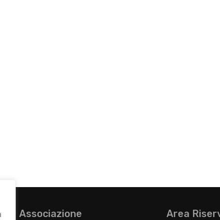
Associazione
Area Riser
a