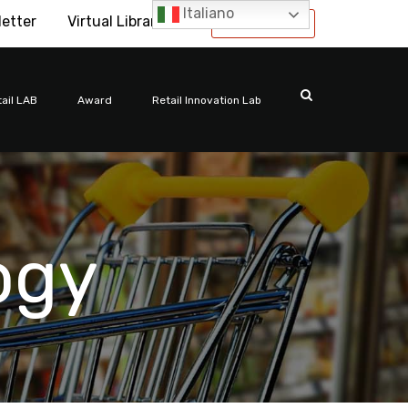
Italiano
letter
Virtual Library
International
ail LAB
Award
Retail Innovation Lab
ogy