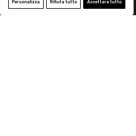
Login
Personalizza
Rifiuta tutto
Accettare tutto
Diventa Socio
Privacy Policy
© 2019 Retail Institute Italy - C.F.11617670150 - Foro
Buonaparte, 12 - 20121 Milano - Tel 02 76016405