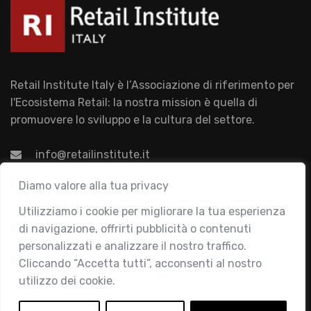
Retail Institute Italy è l’Associazione di riferimento per
l'Ecosistema Retail: la nostra mission è quella di
promuovere lo sviluppo e la cultura del settore.
info@retailinstitute.it
Associazione
Diamo valore alla tua privacy
Utilizziamo i cookie per migliorare la tua esperienza
Chi siamo
di navigazione, offrirti pubblicità o contenuti
Attività
personalizzati e analizzare il nostro traffico.
Contatti
Cliccando “Accetta tutti”, acconsenti al nostro
utilizzo dei cookie.
Area Riservata