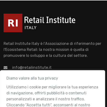
Retail Institute Italy è l’Associazione di riferimento per
l'Ecosistema Retail: la nostra mission è quella di
promuovere lo sviluppo e la cultura del settore.
info@retailinstitute.it
Associazione
Diamo valore alla tua privacy
Utilizziamo i cookie per migliorare la tua esperienza
Chi siamo
di navigazione, offrirti pubblicità o contenuti
Attività
personalizzati e analizzare il nostro traffico.
Contatti
Cliccando “Accetta tutti”, acconsenti al nostro