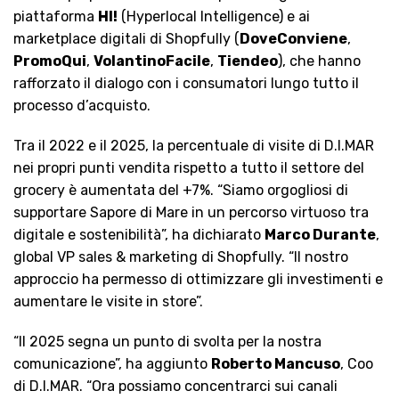
piattaforma
HI!
(Hyperlocal Intelligence) e ai
marketplace digitali di Shopfully (
DoveConviene
,
PromoQui
,
VolantinoFacile
,
Tiendeo
), che hanno
rafforzato il dialogo con i consumatori lungo tutto il
processo d’acquisto.
Tra il 2022 e il 2025, la percentuale di visite di D.I.MAR
nei propri punti vendita rispetto a tutto il settore del
grocery è aumentata del +7%. “Siamo orgogliosi di
supportare Sapore di Mare in un percorso virtuoso tra
digitale e sostenibilità”, ha dichiarato
Marco Durante
,
global VP sales & marketing di Shopfully. “Il nostro
approccio ha permesso di ottimizzare gli investimenti e
aumentare le visite in store”.
“Il 2025 segna un punto di svolta per la nostra
comunicazione”, ha aggiunto
Roberto Mancuso
, Coo
di D.I.MAR. “Ora possiamo concentrarci sui canali