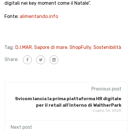
digitali nei key moment come il Natale”.
Fonte:
alimentando.info
Tag:
D.I.MAR
,
Sapore di mare
,
ShopFully
,
Sostenibilità
Share:
Previous post
Svicom lancia la prima piattaforma HR digitale
per il retail all’interno di WaltherPark
Luglio 14, 2025
Next post