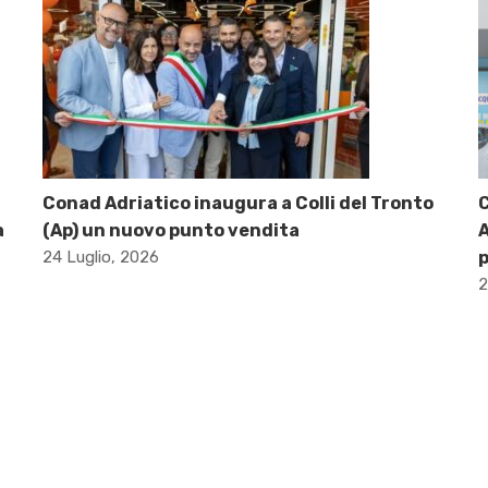
Conad Adriatico inaugura a Colli del Tronto
C
a
(Ap) un nuovo punto vendita
A
24 Luglio, 2026
p
2