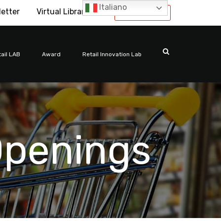
Italiano
letter
Virtual Library
International
ail LAB
Award
Retail Innovation Lab
Openings