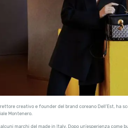
irettore creativo e founder del brand coreano Dell’Est, ha sc
 viale Montenero.
alcuni marchi del made in Italy. Dopo un’esperienza come bu