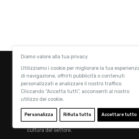
Diamo valore alla tua privacy
Utilizziamo i cookie per migliorare la tua esperienz
di navigazione, offrirti pubblicità o contenuti
personalizzati e analizzare il nostro traffico.
Cliccando “Accetta tutti”, acconsenti al nostro
utilizzo dei cookie.
Retail Institute Italy è l’Associazione di
riferimento per l'Ecosistema Retail: la nostra
Personalizza
Rifiuta tutto
Accettare tutto
mission è quella di promuovere lo sviluppo e la
cultura del settore.