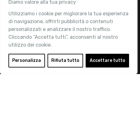
Associazione
Diamo valore alla tua privacy
Utilizziamo i cookie per migliorare la tua esperienza
Chi siamo
di navigazione, offrirti pubblicità o contenuti
Attività
personalizzati e analizzare il nostro traffico.
Contatti
Cliccando “Accetta tutti”, acconsenti al nostro
utilizzo dei cookie.
Area Riservata
Login
Personalizza
Rifiuta tutto
Accettare tutto
Diventa Socio
Privacy Policy
© 2019 Retail Institute Italy - C.F.11617670150 - Foro
Buonaparte, 12 - 20121 Milano - Tel 02 76016405