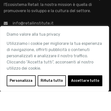
l'Ecosistema Retail: la nostra mission è quella di
promuovere lo sviluppo e la cultura del settore.
info@retailinstitute.it
Associazione
Diamo valore alla tua privacy
Utilizziamo i cookie per migliorare la tua esperienza
Chi siamo
di navigazione, offrirti pubblicità o contenuti
Attività
personalizzati e analizzare il nostro traffico.
Contatti
Cliccando “Accetta tutti”, acconsenti al nostro
utilizzo dei cookie.
Area Riservata
Login
Personalizza
Rifiuta tutto
Accettare tutto
Diventa Socio
Privacy Policy