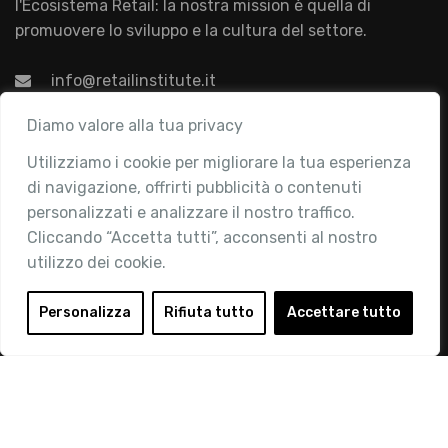
l'Ecosistema Retail: la nostra mission è quella di
promuovere lo sviluppo e la cultura del settore.
info@retailinstitute.it
Associazione
Diamo valore alla tua privacy
Utilizziamo i cookie per migliorare la tua esperienza
Chi siamo
di navigazione, offrirti pubblicità o contenuti
Attività
personalizzati e analizzare il nostro traffico.
Contatti
Cliccando “Accetta tutti”, acconsenti al nostro
utilizzo dei cookie.
Area Riservata
Login
Personalizza
Rifiuta tutto
Accettare tutto
Diventa Socio
Privacy Policy