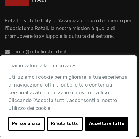
Retail Institute Italy è l’Associazione di riferimento per
l'Ecosistema Retail: la nostra mission è quella di
promuovere lo sviluppo e la cultura del settore.
info@retailinstitute.it
Associazione
Diamo valore alla tua privacy
Utilizziamo i cookie per migliorare la tua esperienza
Chi siamo
di navigazione, offrirti pubblicità o contenuti
Attività
personalizzati e analizzare il nostro traffico.
Contatti
Cliccando “Accetta tutti”, acconsenti al nostro
utilizzo dei cookie.
Area Riservata
Login
Personalizza
Rifiuta tutto
Accettare tutto
Diventa Socio