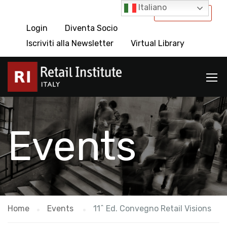
Italiano
International
Login
Diventa Socio
Iscriviti alla Newsletter
Virtual Library
Events
Home
Events
11^ Ed. Convegno Retail Visions