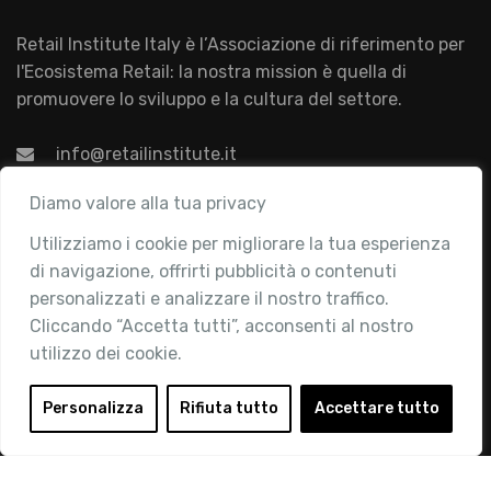
Retail Institute Italy è l’Associazione di riferimento per
l'Ecosistema Retail: la nostra mission è quella di
promuovere lo sviluppo e la cultura del settore.
info@retailinstitute.it
Associazione
Diamo valore alla tua privacy
Utilizziamo i cookie per migliorare la tua esperienza
Chi siamo
di navigazione, offrirti pubblicità o contenuti
Attività
personalizzati e analizzare il nostro traffico.
Contatti
Cliccando “Accetta tutti”, acconsenti al nostro
utilizzo dei cookie.
Area Riservata
Login
Personalizza
Rifiuta tutto
Accettare tutto
Diventa Socio
Privacy Policy