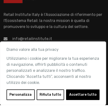
Retail Institute Italy è l’Associazione di riferimento per
l'Ecosistema Retail: la nostra mission è quella di
promuovere lo sviluppo e la cultura del settore.
info@retailinstitute.it
Associazione
Diamo valore alla tua privacy
Utilizziamo i cookie per migliorare la tua esperienza
Chi siamo
di navigazione, offrirti pubblicità o contenuti
Attività
personalizzati e analizzare il nostro traffico.
Contatti
Cliccando “Accetta tutti”, acconsenti al nostro
utilizzo dei cookie.
Area Riservata
Login
Personalizza
Rifiuta tutto
Accettare tutto
Diventa Socio