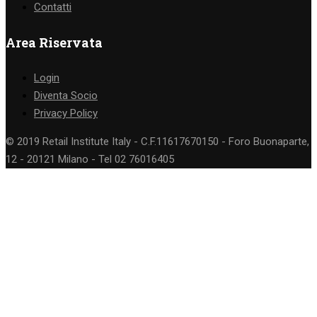
Contatti
Area Riservata
Login
Diventa Socio
Privacy Policy
© 2019 Retail Institute Italy - C.F.11617670150 - Foro Buonaparte,
12 - 20121 Milano - Tel 02 76016405
Vuoi diventare socio
di Retail Institute
Italy?