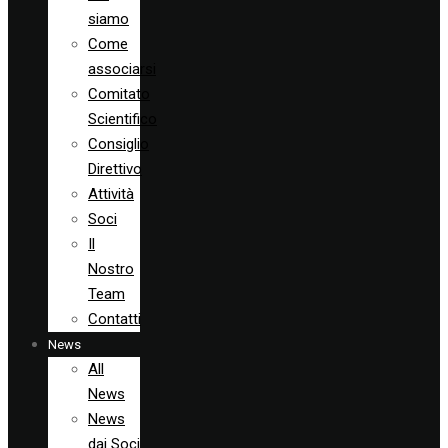
siamo
Come
associarsi
Comitato
Scientifico
Consiglio
Direttivo
Attività
Soci
Il
Nostro
Team
Contatti
News
All
News
News
dai Soci