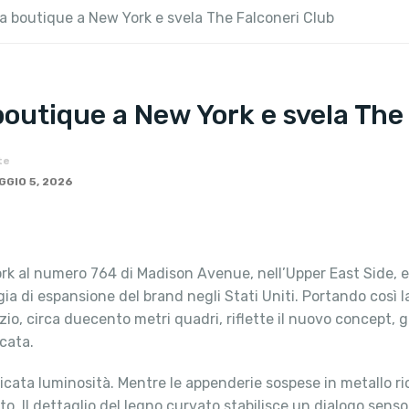
ta boutique a New York e svela The Falconeri Club
boutique a New York e svela The
te
GGIO 5, 2026
k al numero 764 di Madison Avenue, nell’Upper East Side, e s
ia di espansione del brand negli Stati Uniti. Portando così l
zio, circa duecento metri quadri, riflette il nuovo concept, g
cata.
licata luminosità. Mentre le appenderie sospese in metallo ri
to. Il dettaglio del legno curvato stabilisce un dialogo senso