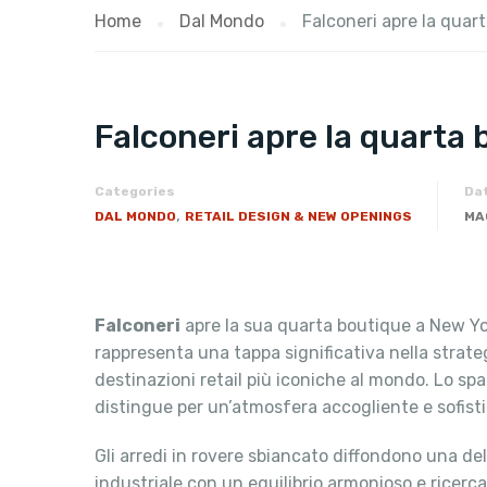
Home
Dal Mondo
Falconeri apre la quar
Falconeri apre la quarta 
Categories
Da
,
DAL MONDO
RETAIL DESIGN & NEW OPENINGS
MA
Falconeri
apre la sua quarta boutique a New Yor
rappresenta una tappa significativa nella strateg
destinazioni retail più iconiche al mondo. Lo spa
distingue per un’atmosfera accogliente e sofisti
Gli arredi in rovere sbiancato diffondono una de
industriale con un equilibrio armonioso e ricerca