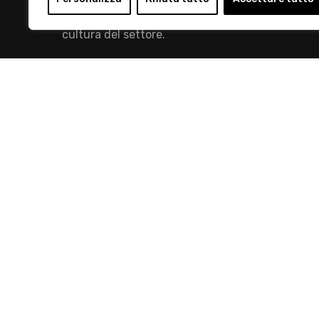
mission è quella di promuovere lo sviluppo e la
cultura del settore.
info@retailinstitute.it
© 2019 Retail Institute Italy - C.F.11617670150 