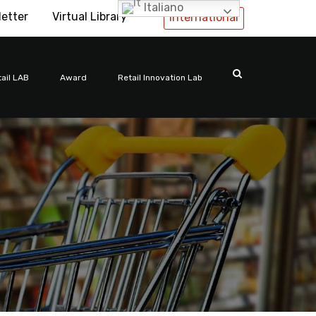
Italiano
letter
Virtual Library
International
ail LAB
Award
Retail Innovation Lab