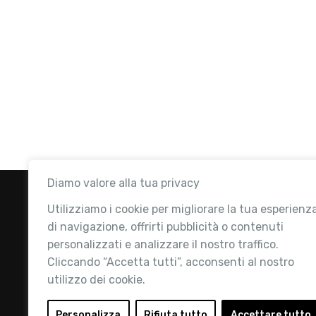
Diamo valore alla tua privacy
Utilizziamo i cookie per migliorare la tua esperienz
di navigazione, offrirti pubblicità o contenuti
personalizzati e analizzare il nostro traffico.
Cliccando “Accetta tutti”, acconsenti al nostro
utilizzo dei cookie.
Retail Institute Italy è l’Associazione di
riferimento per l'Ecosistema Retail: la nostra
Personalizza
Rifiuta tutto
Accettare tutto