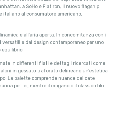
nhattan, a SoHo e Flatiron, il nuovo flagship
ire italiano al consumatore americano.
dinamica e all’aria aperta. In concomitanza con i
pi versatili e dal design contemporaneo per uno
 equilibrio.
ate in differenti filati e dettagli ricercati come
taloni in gessato traforato delineano un’estetica
 tempo. La palette comprende nuance delicate
arina per lei, mentre il mogano o il classico blu