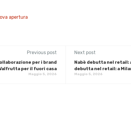
ova apertura
Previous post
Next post
collaborazione per i brand
Nabè debutta nel retail: 
alfrutta per il fuori casa
debutta nel retail: a Mila
Maggio 5, 2026
Maggio 5, 2026