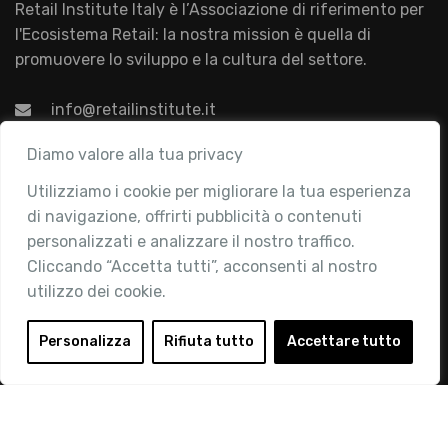
Retail Institute Italy è l’Associazione di riferimento per
l'Ecosistema Retail: la nostra mission è quella di
promuovere lo sviluppo e la cultura del settore.
info@retailinstitute.it
Associazione
Diamo valore alla tua privacy
Utilizziamo i cookie per migliorare la tua esperienza
Chi siamo
di navigazione, offrirti pubblicità o contenuti
Attività
personalizzati e analizzare il nostro traffico.
Contatti
Cliccando “Accetta tutti”, acconsenti al nostro
utilizzo dei cookie.
Area Riservata
Login
Personalizza
Rifiuta tutto
Accettare tutto
Diventa Socio
Privacy Policy