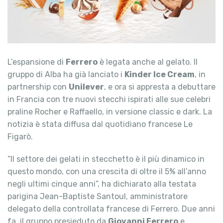
L’espansione di
Ferrero
è legata anche al gelato. Il
gruppo di Alba ha già lanciato i
Kinder Ice Cream
, in
partnership con
Unilever
, e ora si appresta a debuttare
in Francia con tre nuovi stecchi ispirati alle sue celebri
praline Rocher e Raffaello, in versione classic e dark. La
notizia è stata diffusa dal quotidiano francese Le
Figarò.
“Il settore dei gelati in stecchetto è il più dinamico in
questo mondo, con una crescita di oltre il 5% all’anno
negli ultimi cinque anni”, ha dichiarato alla testata
parigina Jean-Baptiste Santoul, amministratore
delegato della controllata francese di Ferrero. Due anni
fa, il gruppo presieduto da
Giovanni Ferrero
e