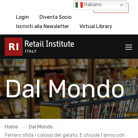
Italiano
International
Login
Diventa Socio
Iscriviti alla Newsletter
Virtual Library
Dal Mondo
Home
Dal Mondo
Ferrero sfida i colossi del gelato. E chiude l’anno con