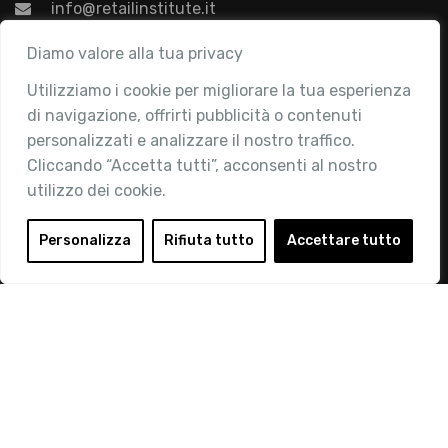
info@retailinstitute.it
Associazione
Diamo valore alla tua privacy
Utilizziamo i cookie per migliorare la tua esperienza
Chi siamo
di navigazione, offrirti pubblicità o contenuti
Attività
personalizzati e analizzare il nostro traffico.
Contatti
Cliccando “Accetta tutti”, acconsenti al nostro
utilizzo dei cookie.
Area Riservata
Login
Personalizza
Rifiuta tutto
Accettare tutto
Diventa Socio
Privacy Policy
© 2019 Retail Institute Italy - C.F.11617670150 - Foro
Buonaparte, 12 - 20121 Milano - Tel 02 76016405