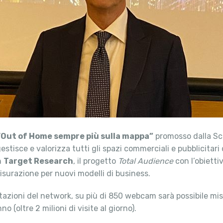
l’Out of Home sempre più sulla mappa”
promosso dalla S
estisce e valorizza tutti gli spazi commerciali e pubblicitari d
n
Target Research
, il progetto
Total Audience
con l’obietti
surazione per nuovi modelli di business.
 stazioni del network, su più di 850 webcam sarà possibile mi
o (oltre 2 milioni di visite al giorno).