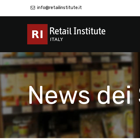
info@retailinstitute.it
News dei 