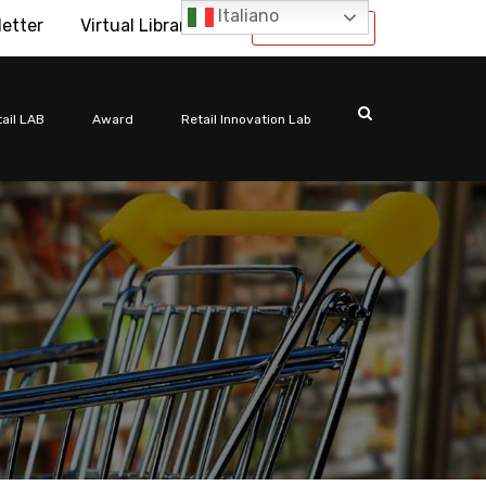
Italiano
letter
Virtual Library
International
ail LAB
Award
Retail Innovation Lab