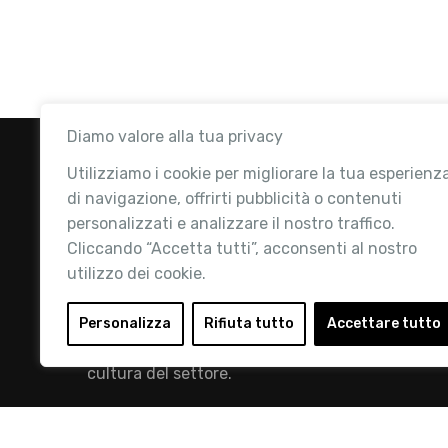
Diamo valore alla tua privacy
Utilizziamo i cookie per migliorare la tua esperienz
di navigazione, offrirti pubblicità o contenuti
personalizzati e analizzare il nostro traffico.
Cliccando “Accetta tutti”, acconsenti al nostro
utilizzo dei cookie.
Retail Institute Italy è l’Associazione di
riferimento per l'Ecosistema Retail: la nostra
Personalizza
Rifiuta tutto
Accettare tutto
mission è quella di promuovere lo sviluppo e la
cultura del settore.
info@retailinstitute.it