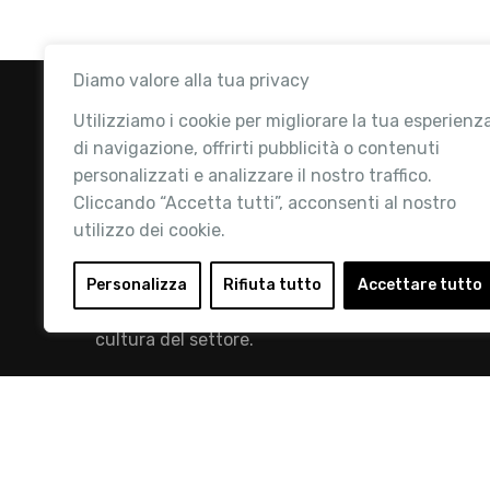
Diamo valore alla tua privacy
Utilizziamo i cookie per migliorare la tua esperienz
di navigazione, offrirti pubblicità o contenuti
personalizzati e analizzare il nostro traffico.
Cliccando “Accetta tutti”, acconsenti al nostro
utilizzo dei cookie.
Retail Institute Italy è l’Associazione di
riferimento per l'Ecosistema Retail: la nostra
Personalizza
Rifiuta tutto
Accettare tutto
mission è quella di promuovere lo sviluppo e la
cultura del settore.
info@retailinstitute.it