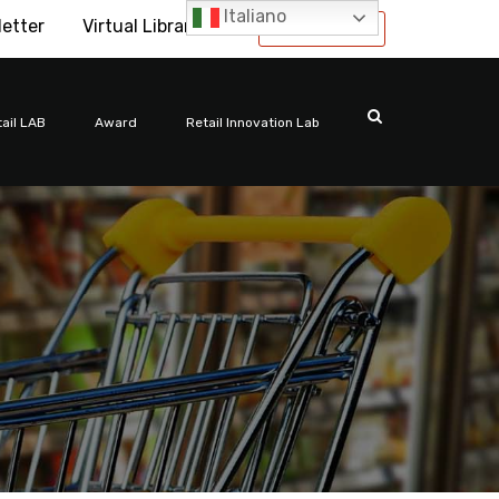
Italiano
letter
Virtual Library
International
ail LAB
Award
Retail Innovation Lab