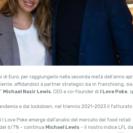
ni di Euro, per raggiungerlo nella seconda metà dell’anno apri
nte, affidandoci a partner strategici sia in franchising, sia 
.”
Michael Nazir Lewis
, CEO e co-founder di
I Love Poke
, 
 pandemia e dai lockdown, nel triennio 2021-2023 il fatturat
di I Love Poke emerge dall’analisi del mercato del food retai
 del 6/7% – continua
Michael Lewis
– il nostro indice LFL da