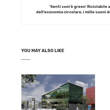
‘Senti com'è green’ Riciclabile
dell’economia circolare, i mille suoni d
YOU MAY ALSO LIKE