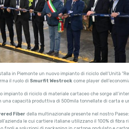
alla in Piemonte un nuovo impianto di riciclo dell’Unità “Rec
ma il ruolo di
Smurfit Westrock
come player dell’economia
vo impianto di riciclo di materiale cartaceo che sorge all’inte
on una capacità produttiva di 500mila tonnellate di carta e u
ered Fiber
della multinazionale presente nel nostro Paese: 
’azienda le cui cartiere italiane utilizzano il 100% di fibra 
o fogli e soluzioni di packaging in cartone ondulato e cart