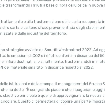
 e trasformando i rifiuti a base di fibra cellulosica in nuova
l trattamento e alla trasformazione della carta recuperata in
 a dire carta e cartone sfuso provenienti sia dagli stabiliment
izzata e dalle industrie del territorio.
o
iano strategico avviato da Smurfit Westrock nel 2022. Ad oggi
a, le emissioni di CO2 e i rifiuti conferiti in discarica del 5
ta e i rifiuti destinati allo smaltimento, trasformandoli in mat
% del materiale smaltito in discarica rispetto al 2022.
ti delle istituzioni e della stampa, il management del Gruppo
 che ha detto: “È con grande piacere che inauguriamo oggi il 
uo obiettivo principale è quello di approvvigionare la nostra 
a circolare. Questo ci permetterà di coprire una parte import