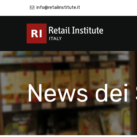
info@retailinstitute.it
News dei 