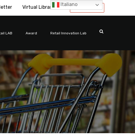
Italiano
letter
Virtual Library
International
ail LAB
Award
Retail Innovation Lab