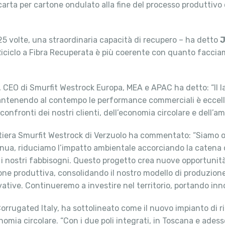
 carta per cartone ondulato alla fine del processo produttivo c
a 25 volte, una straordinaria capacità di recupero – ha detto
J
 Riciclo a Fibra Recuperata è più coerente con quanto facci
, CEO di Smurfit Westrock Europa, MEA e APAC ha detto: “Il l
ntenendo al contempo le performance commerciali è eccellen
nfronti dei nostri clienti, dell’economia circolare e dell’a
tiera Smurfit Westrock di Verzuolo ha commentato: “Siamo or
nnua, riduciamo l’impatto ambientale accorciando la catena
n i nostri fabbisogni. Questo progetto crea nuove opportunit
ne produttiva, consolidando il nostro modello di produzione 
ative. Continueremo a investire nel territorio, portando inno
orrugated Italy, ha sottolineato come il nuovo impianto di ric
nomia circolare. “Con i due poli integrati, in Toscana e ades