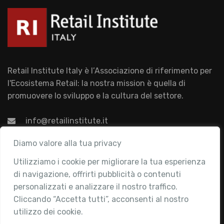
Retail Institute Italy è l’Associazione di riferimento per
l'Ecosistema Retail: la nostra mission è quella di
promuovere lo sviluppo e la cultura del settore.
info@retailinstitute.it
Associazione
Diamo valore alla tua privacy
Utilizziamo i cookie per migliorare la tua esperienza
Chi siamo
di navigazione, offrirti pubblicità o contenuti
Attività
personalizzati e analizzare il nostro traffico.
Contatti
Cliccando “Accetta tutti”, acconsenti al nostro
utilizzo dei cookie.
Area Riservata