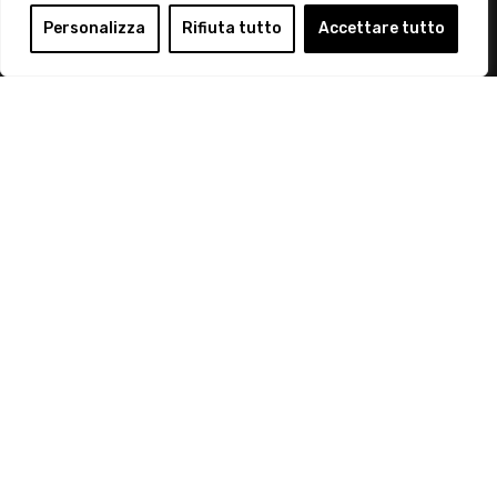
Login
Personalizza
Rifiuta tutto
Accettare tutto
Diventa Socio
Privacy Policy
© 2019 Retail Institute Italy - C.F.11617670150 - Foro
Buonaparte, 12 - 20121 Milano - Tel 02 76016405