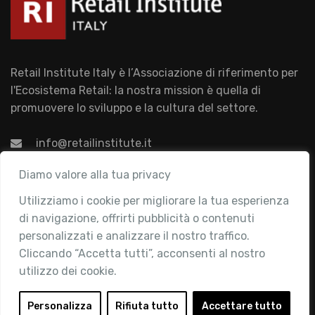
Retail Institute Italy è l’Associazione di riferimento per
l'Ecosistema Retail: la nostra mission è quella di
promuovere lo sviluppo e la cultura del settore.
info@retailinstitute.it
Associazione
Diamo valore alla tua privacy
Utilizziamo i cookie per migliorare la tua esperienza
Chi siamo
di navigazione, offrirti pubblicità o contenuti
Attività
personalizzati e analizzare il nostro traffico.
Contatti
Cliccando “Accetta tutti”, acconsenti al nostro
utilizzo dei cookie.
Area Riservata
Login
Personalizza
Rifiuta tutto
Accettare tutto