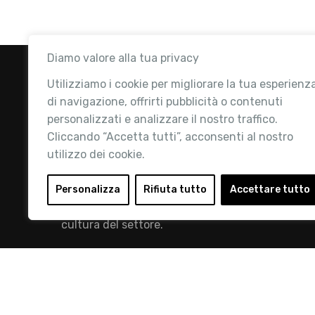
Diamo valore alla tua privacy
Utilizziamo i cookie per migliorare la tua esperienz
di navigazione, offrirti pubblicità o contenuti
personalizzati e analizzare il nostro traffico.
Cliccando “Accetta tutti”, acconsenti al nostro
utilizzo dei cookie.
Retail Institute Italy è l’Associazione di
riferimento per l'Ecosistema Retail: la nostra
Personalizza
Rifiuta tutto
Accettare tutto
mission è quella di promuovere lo sviluppo e la
cultura del settore.
info@retailinstitute.it