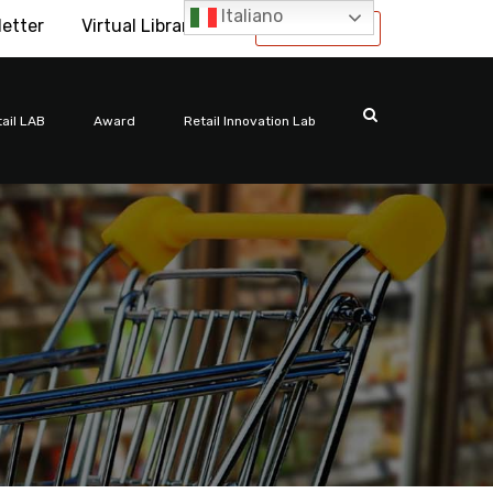
Italiano
letter
Virtual Library
International
ail LAB
Award
Retail Innovation Lab