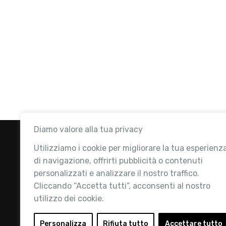
Diamo valore alla tua privacy
Utilizziamo i cookie per migliorare la tua esperienz
di navigazione, offrirti pubblicità o contenuti
personalizzati e analizzare il nostro traffico.
Cliccando “Accetta tutti”, acconsenti al nostro
utilizzo dei cookie.
Retail Institute Italy è l’Associazione di
riferimento per l'Ecosistema Retail: la nostra
Personalizza
Rifiuta tutto
Accettare tutto