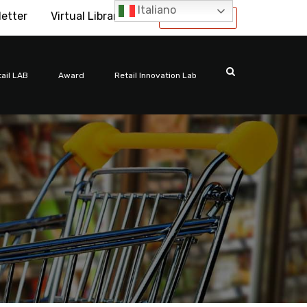
Italiano
letter
Virtual Library
International
ail LAB
Award
Retail Innovation Lab