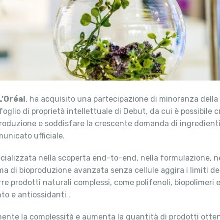
L’Oréal
, ha acquisito una partecipazione di minoranza della
oglio di proprietà intellettuale di Debut, da cui è possibile cr
roduzione e soddisfare la crescente domanda di ingredienti i
municato ufficiale.
ecializzata nella scoperta end-to-end, nella formulazione, n
rma di bioproduzione avanzata senza cellule aggira i limiti d
rre prodotti naturali complessi, come polifenoli, biopolimeri e
to e antiossidanti .
ente la complessità e aumenta la quantità di prodotti ottenib