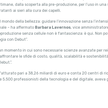
imane, dalla scoperta alla pre-produzione, per l’uso in una s
tanti ai sieri alla cura dei capelli.
 mondo della bellezza: guidare l’innovazione senza l’intensi
ionale – ha affermato
Barbara Lavernos
, vice amministratore
ioproduzione senza cellule non è fantascienza: è qui. Non po
ogia con Debut”.
in un momento in cui sono necessarie scienze avanzate per 
affrontare le sfide di costo, qualità, scalabilità e sostenibil
ebut.”.
fatturato pari a 38,26 miliardi di euro e conta 20 centri di r
e 5.500 professionisti della tecnologia e del digitale, aveva