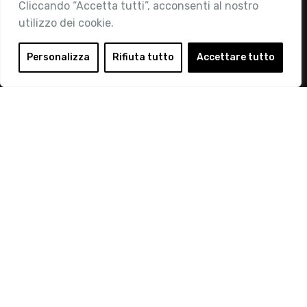
Cliccando “Accetta tutti”, acconsenti al nostro
utilizzo dei cookie.
Area Riservata
Login
Personalizza
Rifiuta tutto
Accettare tutto
Diventa Socio
Privacy Policy
© 2019 Retail Institute Italy - C.F.11617670150 - Foro
Buonaparte, 12 - 20121 Milano - Tel 02 76016405