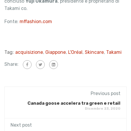
concluso
Yuji Okamura
, presidente e proprietario di
Takami co.
Fonte:
mffashion.com
Tag:
acquisizione
,
Giappone
,
L'Oréal
,
Skincare
,
Takami
Share:
Previous post
Canada goose accelera tra green e retail
Dicembre 23, 2020
Next post