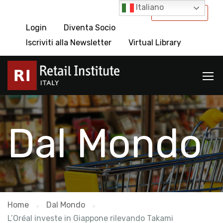
Italiano
International
Login
Diventa Socio
Iscriviti alla Newsletter
Virtual Library
Dal Mondo
Home
Dal Mondo
L’Oréal investe in Giappone rilevando Takami