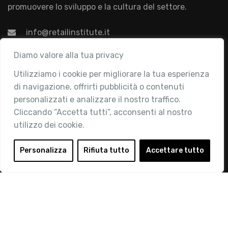
promuovere lo sviluppo e la cultura del settore.
info@retailinstitute.it
Associazione
Diamo valore alla tua privacy
Utilizziamo i cookie per migliorare la tua esperienza
Chi siamo
di navigazione, offrirti pubblicità o contenuti
Attività
personalizzati e analizzare il nostro traffico.
Contatti
Cliccando “Accetta tutti”, acconsenti al nostro
utilizzo dei cookie.
Area Riservata
Login
Personalizza
Rifiuta tutto
Accettare tutto
Diventa Socio
Privacy Policy