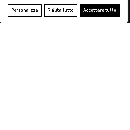
Login
Personalizza
Rifiuta tutto
Accettare tutto
Diventa Socio
Privacy Policy
© 2019 Retail Institute Italy - C.F.11617670150 - Foro
Buonaparte, 12 - 20121 Milano - Tel 02 76016405