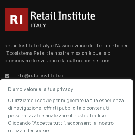
Retail Institute Italy è l’Associazione di riferimento per
l'Ecosistema Retail: la nostra mission è quella di
promuovere lo sviluppo e la cultura del settore.
info@retailinstitute.it
Associazione
Diamo valore alla tua privacy
Utilizziamo i cookie per migliorare la tua esperienza
Chi siamo
di navigazione, offrirti pubblicità o contenuti
Attività
personalizzati e analizzare il nostro traffico.
Contatti
Cliccando “Accetta tutti”, acconsenti al nostro
utilizzo dei cookie.
Area Riservata