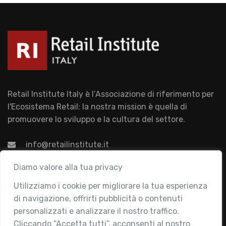
Retail Institute Italy è l’Associazione di riferimento per
l'Ecosistema Retail: la nostra mission è quella di
promuovere lo sviluppo e la cultura del settore.
info@retailinstitute.it
Associazione
Diamo valore alla tua privacy
Utilizziamo i cookie per migliorare la tua esperienza
Chi siamo
di navigazione, offrirti pubblicità o contenuti
Attività
personalizzati e analizzare il nostro traffico.
Contatti
Cliccando “Accetta tutti”, acconsenti al nostro