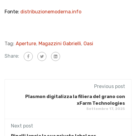
Fonte:
distribuzionemoderna.info
Tag:
Aperture
,
Magazzini Gabrielli
,
Oasi
Share:
Previous post
Plasmon digitalizza la filiera del grano con
xFarm Technologies
Settembre 17, 2025
Next post
Pinalli lancia la sua private label per