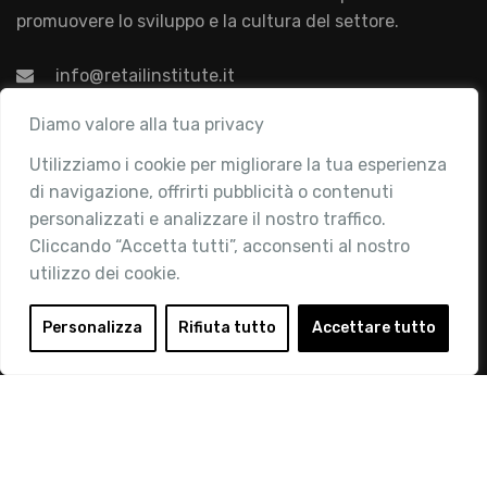
promuovere lo sviluppo e la cultura del settore.
info@retailinstitute.it
Associazione
Diamo valore alla tua privacy
Utilizziamo i cookie per migliorare la tua esperienza
Chi siamo
di navigazione, offrirti pubblicità o contenuti
Attività
personalizzati e analizzare il nostro traffico.
Contatti
Cliccando “Accetta tutti”, acconsenti al nostro
utilizzo dei cookie.
Area Riservata
Login
Personalizza
Rifiuta tutto
Accettare tutto
Diventa Socio
Privacy Policy