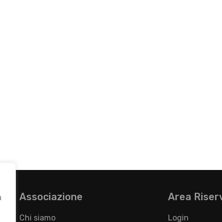
Associazione
Area Riser
a
Chi siamo
Login