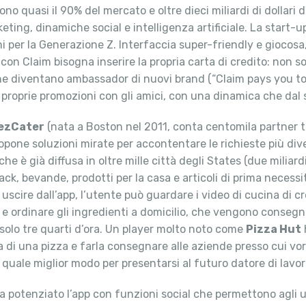
ono quasi il 90% del mercato e oltre dieci miliardi di dollari 
eting, dinamiche social e intelligenza artificiale. La start-u
 per la Generazione Z. Interfaccia super-friendly e giocosa, 
t con Claim bisogna inserire la propria carta di credito: no
che diventano ambassador di nuovi brand (“Claim pays you t
 proprie promozioni con gli amici, con una dinamica che dal 
ezCater
(nata a Boston nel 2011, conta centomila partner tr
ropone soluzioni mirate per accontentare le richieste più div
 che è già diffusa in oltre mille città degli States (due milia
k, bevande, prodotti per la casa e articoli di prima necessit
scire dall’app, l’utente può guardare i video di cucina di cr
e e ordinare gli ingredienti a domicilio, che vengono consegn
o solo tre quarti d’ora. Un player molto noto come
Pizza Hut
 di una pizza e farla consegnare alle aziende presso cui vorr
quale miglior modo per presentarsi al futuro datore di lavo
 potenziato l’app con funzioni social che permettono agli ut