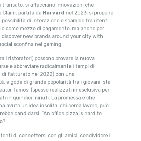
di transato, si affacciano innovazioni che
p Claim, partita da
Harvard
nel 2023, si propone
possibilità di interazione e scambio tra utenti
n solo come mezzo di pagamento, ma anche per
o discover new brands around your city with
social sconfina nel gaming.
a i ristoratori) possono provare la nuova
erse e abbreviare radicalmente i tempi di
rdi di fatturato nel 2022) con una
à, e gode di grande popolarità tra i giovani, sta
eator famosi (spesso realizzati in esclusiva per
ati in quindici minuti. La promessa è che
ha avuto un’idea insolita: chi cerca lavoro, può
ebbe candidarsi. “An office pizza is hard to
ro?
enti di connettersi con gli amici, condividere i