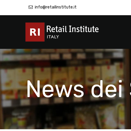
info@retailinstitute.it
News dei 