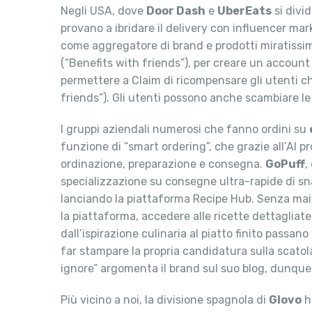
Negli USA, dove
Door Dash
e
UberEats
si divid
provano a ibridare il delivery con influencer mark
come aggregatore di brand e prodotti miratissimi
(“Benefits with friends”), per creare un accoun
permettere a Claim di ricompensare gli utenti 
friends”). Gli utenti possono anche scambiare le
I gruppi aziendali numerosi che fanno ordini su
funzione di “smart ordering”, che grazie all’AI p
ordinazione, preparazione e consegna.
GoPuff
,
specializzazione su consegne ultra-rapide di snac
lanciando la piattaforma Recipe Hub. Senza mai u
la piattaforma, accedere alle ricette dettagliat
dall’ispirazione culinaria al piatto finito passan
far stampare la propria candidatura sulla scatola
ignore” argomenta il brand sul suo blog, dunque 
Più vicino a noi, la divisione spagnola di
Glovo
ha