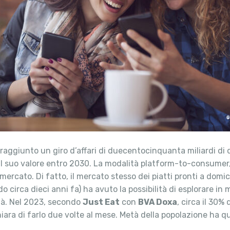
 raggiunto un giro d’affari di duecentocinquanta miliardi di 
il suo valore entro 2030. La modalità platform-to-consumer, 
to mercato. Di fatto, il mercato stesso dei piatti pronti a do
do circa dieci anni fa) ha avuto la possibilità di esplorare i
ttà. Nel 2023, secondo
Just Eat
con
BVA Doxa
, circa il 30%
iara di farlo due volte al mese. Metà della popolazione ha 