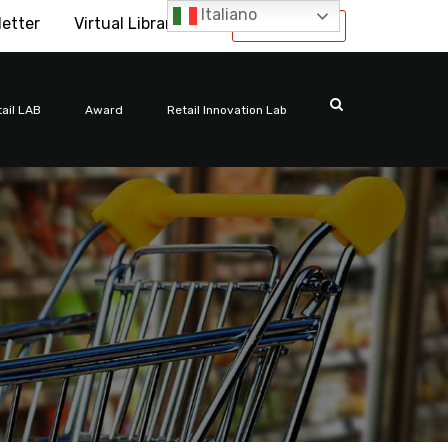
Italiano
letter
Virtual Library
International
ail LAB
Award
Retail Innovation Lab