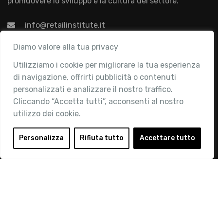
promuovere lo sviluppo e la cultura del settore.
info@retailinstitute.it
Associazione
Diamo valore alla tua privacy
Utilizziamo i cookie per migliorare la tua esperienza
Chi siamo
di navigazione, offrirti pubblicità o contenuti
Attività
personalizzati e analizzare il nostro traffico.
Contatti
Cliccando “Accetta tutti”, acconsenti al nostro
utilizzo dei cookie.
Area Riservata
Login
Personalizza
Rifiuta tutto
Accettare tutto
Diventa Socio
Privacy Policy