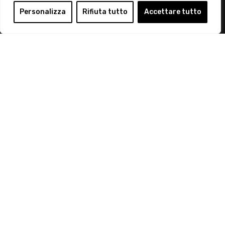
Login
Personalizza
Rifiuta tutto
Accettare tutto
Diventa Socio
Privacy Policy
© 2019 Retail Institute Italy - C.F.11617670150 - Foro
Buonaparte, 12 - 20121 Milano - Tel 02 76016405