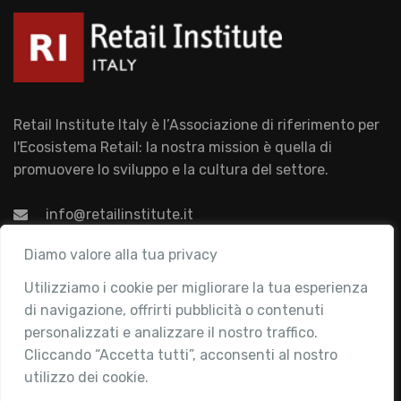
Retail Institute Italy è l’Associazione di riferimento per
l'Ecosistema Retail: la nostra mission è quella di
promuovere lo sviluppo e la cultura del settore.
info@retailinstitute.it
Associazione
Diamo valore alla tua privacy
Utilizziamo i cookie per migliorare la tua esperienza
Chi siamo
di navigazione, offrirti pubblicità o contenuti
Attività
personalizzati e analizzare il nostro traffico.
Contatti
Cliccando “Accetta tutti”, acconsenti al nostro
utilizzo dei cookie.
Area Riservata