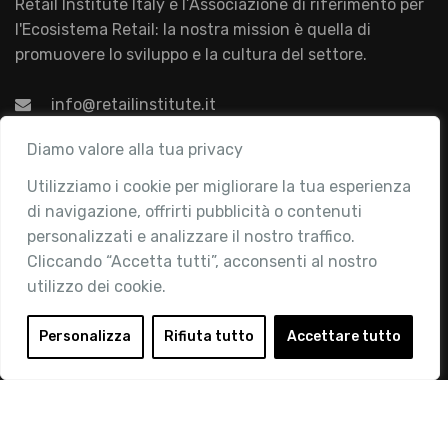
Retail Institute Italy è l’Associazione di riferimento per
l'Ecosistema Retail: la nostra mission è quella di
promuovere lo sviluppo e la cultura del settore.
info@retailinstitute.it
Associazione
Diamo valore alla tua privacy
Utilizziamo i cookie per migliorare la tua esperienza
Chi siamo
di navigazione, offrirti pubblicità o contenuti
Attività
personalizzati e analizzare il nostro traffico.
Contatti
Cliccando “Accetta tutti”, acconsenti al nostro
utilizzo dei cookie.
Area Riservata
Login
Personalizza
Rifiuta tutto
Accettare tutto
Diventa Socio
Privacy Policy