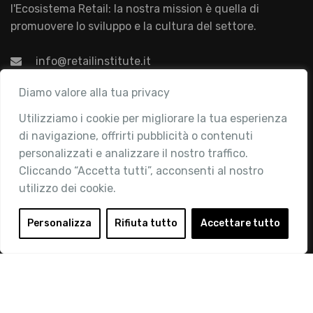
l'Ecosistema Retail: la nostra mission è quella di
promuovere lo sviluppo e la cultura del settore.
info@retailinstitute.it
Associazione
Diamo valore alla tua privacy
Utilizziamo i cookie per migliorare la tua esperienza
Chi siamo
di navigazione, offrirti pubblicità o contenuti
Attività
personalizzati e analizzare il nostro traffico.
Contatti
Cliccando “Accetta tutti”, acconsenti al nostro
utilizzo dei cookie.
Area Riservata
Login
Personalizza
Rifiuta tutto
Accettare tutto
Diventa Socio
Privacy Policy