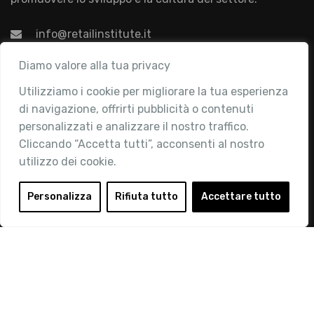
info@retailinstitute.it
Associazione
Diamo valore alla tua privacy
Utilizziamo i cookie per migliorare la tua esperienza
Chi siamo
di navigazione, offrirti pubblicità o contenuti
Attività
personalizzati e analizzare il nostro traffico.
Contatti
Cliccando “Accetta tutti”, acconsenti al nostro
utilizzo dei cookie.
Area Riservata
Login
Personalizza
Rifiuta tutto
Accettare tutto
Diventa Socio
Privacy Policy