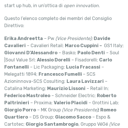
start up hub, in un’ottica di
open innovation.
Questo l’elenco completo dei membri del Consiglio
Direttivo:
Erika Andreetta
– Pw
(Vice Presidente);
Davide
Cavalieri
– Cavalieri Retail;
Marco Cuppini –
GS1 Italy;
Giovanni D’Alessandro
– Basko;
Paolo Denti
– Soul
|Soul Value Srl;
Alessio Dorelli
– Fisadorelli;
Carlo
Fontanelli
– Lic Packaging;
Lucia Fracassi
–
Melegatti 1894;
Francesco Fumelli
– SCS
Azioninnova-SCS Cosulting;
Laura Lavizzari
–
Catalina Marketing;
Maurizio Lissoni
– Retail In;
Federico Mastroleo
– Schneider Electric;
Roberto
Paltrinieri
– Proxima;
Valerio Placidi
– Grottini Lab;
Giorgio Porro
– MK Group
(Vice Presidente)
; Romeo
Quartiero
– DS Group;
Giacomo Sacco
– Espo &
Cartotec;
Giorgio Santambrogio
, Gruppo VéGé
(Vice