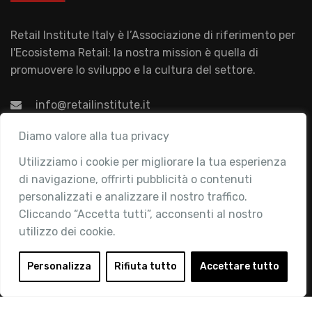
Retail Institute Italy è l’Associazione di riferimento per
l'Ecosistema Retail: la nostra mission è quella di
promuovere lo sviluppo e la cultura del settore.
info@retailinstitute.it
Associazione
Diamo valore alla tua privacy
Utilizziamo i cookie per migliorare la tua esperienza
Chi siamo
di navigazione, offrirti pubblicità o contenuti
Attività
personalizzati e analizzare il nostro traffico.
Contatti
Cliccando “Accetta tutti”, acconsenti al nostro
utilizzo dei cookie.
Area Riservata
Login
Personalizza
Rifiuta tutto
Accettare tutto
Diventa Socio
Privacy Policy