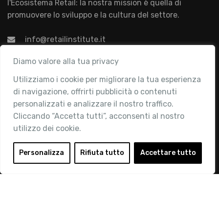
l'Ecosistema Retail: la nostra mission è quella di
promuovere lo sviluppo e la cultura del settore.
info@retailinstitute.it
Associazione
Diamo valore alla tua privacy
Utilizziamo i cookie per migliorare la tua esperienza
Chi siamo
di navigazione, offrirti pubblicità o contenuti
Attività
personalizzati e analizzare il nostro traffico.
Contatti
Cliccando “Accetta tutti”, acconsenti al nostro
utilizzo dei cookie.
Area Riservata
Login
Personalizza
Rifiuta tutto
Accettare tutto
Diventa Socio
Privacy Policy