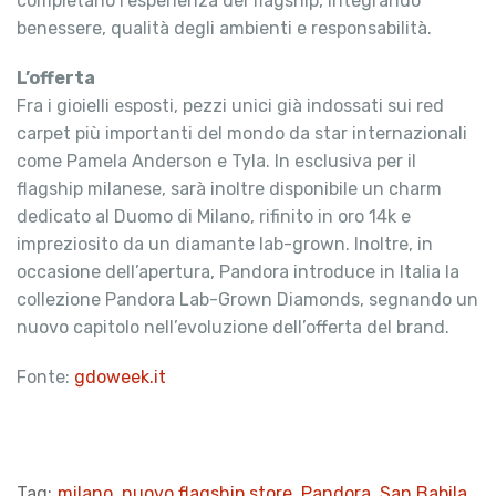
completano l’esperienza del flagship, integrando
benessere, qualità degli ambienti e responsabilità.
L’offerta
Fra i gioielli esposti, pezzi unici già indossati sui red
carpet più importanti del mondo da star internazionali
come Pamela Anderson e Tyla. In esclusiva per il
flagship milanese, sarà inoltre disponibile un charm
dedicato al Duomo di Milano, rifinito in oro 14k e
impreziosito da un diamante lab-grown. Inoltre, in
occasione dell’apertura, Pandora introduce in Italia la
collezione Pandora Lab-Grown Diamonds, segnando un
nuovo capitolo nell’evoluzione dell’offerta del brand.
Fonte:
gdoweek.it
Tag:
milano
,
nuovo flagship store
,
Pandora
,
San Babila