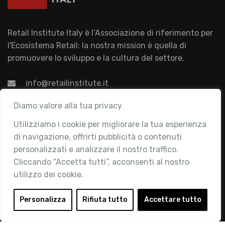
Retail Institute Italy è l’Associazione di riferimento per
l'Ecosistema Retail: la nostra mission è quella di
promuovere lo sviluppo e la cultura del settore.
info@retailinstitute.it
Associazione
Diamo valore alla tua privacy
Utilizziamo i cookie per migliorare la tua esperienza
Chi siamo
di navigazione, offrirti pubblicità o contenuti
Attività
personalizzati e analizzare il nostro traffico.
Contatti
Cliccando “Accetta tutti”, acconsenti al nostro
utilizzo dei cookie.
Area Riservata
Login
Personalizza
Rifiuta tutto
Accettare tutto
Diventa Socio