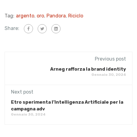
Tag:
argento
,
oro
,
Pandora
,
Riciclo
Share:
Previous post
​Arneg rafforza la brand identity
Gennaio 30, 2024
Next post
Etro sperimenta l’Intelligenza Artificiale per la
campagna adv
Gennaio 30, 2024