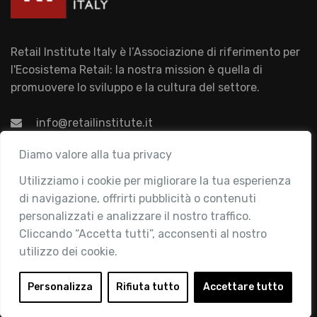
Retail Institute Italy è l’Associazione di riferimento per
l'Ecosistema Retail: la nostra mission è quella di
promuovere lo sviluppo e la cultura del settore.
info@retailinstitute.it
Associazione
Diamo valore alla tua privacy
Utilizziamo i cookie per migliorare la tua esperienza
Chi siamo
di navigazione, offrirti pubblicità o contenuti
Attività
personalizzati e analizzare il nostro traffico.
Contatti
Cliccando “Accetta tutti”, acconsenti al nostro
utilizzo dei cookie.
Area Riservata
Login
Personalizza
Rifiuta tutto
Accettare tutto
Diventa Socio