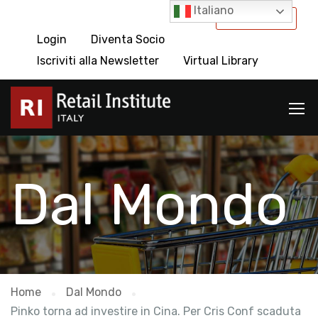
Italiano
International
Login
Diventa Socio
Iscriviti alla Newsletter
Virtual Library
Dal Mondo
Home
Dal Mondo
Pinko torna ad investire in Cina. Per Cris Conf scaduta