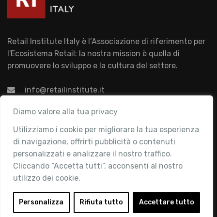
Retail Institute Italy è l’Associazione di riferimento per
l'Ecosistema Retail: la nostra mission è quella di
promuovere lo sviluppo e la cultura del settore.
info@retailinstitute.it
Associazione
Diamo valore alla tua privacy
Utilizziamo i cookie per migliorare la tua esperienza
Chi siamo
di navigazione, offrirti pubblicità o contenuti
Attività
personalizzati e analizzare il nostro traffico.
Contatti
Cliccando “Accetta tutti”, acconsenti al nostro
utilizzo dei cookie.
Area Riservata
Login
Personalizza
Rifiuta tutto
Accettare tutto
Diventa Socio