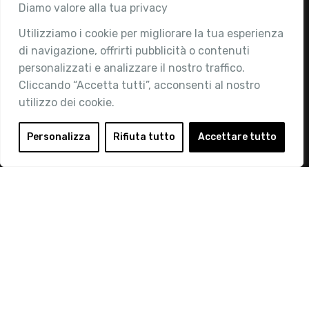
Associazione
Diamo valore alla tua privacy
Utilizziamo i cookie per migliorare la tua esperienza
Chi siamo
di navigazione, offrirti pubblicità o contenuti
Attività
personalizzati e analizzare il nostro traffico.
Contatti
Cliccando “Accetta tutti”, acconsenti al nostro
utilizzo dei cookie.
Area Riservata
Login
Personalizza
Rifiuta tutto
Accettare tutto
Diventa Socio
Privacy Policy
© 2019 Retail Institute Italy - C.F.11617670150 - Foro
Buonaparte, 12 - 20121 Milano - Tel 02 76016405