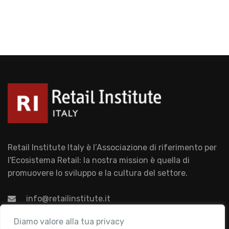
Retail Institute Italy è l’Associazione di riferimento per
l'Ecosistema Retail: la nostra mission è quella di
promuovere lo sviluppo e la cultura del settore.
info@retailinstitute.it
Associazione
Diamo valore alla tua privacy