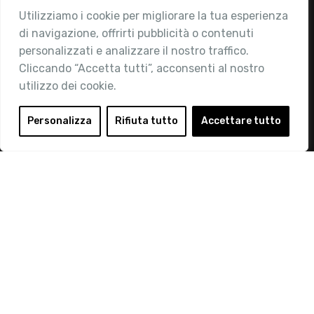
Utilizziamo i cookie per migliorare la tua esperienza
Chi siamo
di navigazione, offrirti pubblicità o contenuti
Attività
personalizzati e analizzare il nostro traffico.
Contatti
Cliccando “Accetta tutti”, acconsenti al nostro
utilizzo dei cookie.
Area Riservata
Login
Personalizza
Rifiuta tutto
Accettare tutto
Diventa Socio
Privacy Policy
© 2019 Retail Institute Italy - C.F.11617670150 - Foro
Buonaparte, 12 - 20121 Milano - Tel 02 76016405