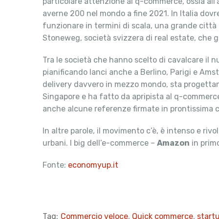
particolare attenzione al q-commerce, ossia all’
averne 200 nel mondo a fine 2021. In Italia dovre
funzionare in termini di scala, una grande citt
Stoneweg, società svizzera di real estate, che ge
Tra le società che hanno scelto di cavalcare il 
pianificando lanci anche a Berlino, Parigi e Ams
delivery davvero in mezzo mondo, sta progettand
Singapore e ha fatto da apripista al q-commerce
anche alcune referenze firmate in prontissima 
In altre parole, il movimento c’è, è intenso e ri
urbani. I big dell’e-commerce –
Amazon
in primo
Fonte:
economyup.it
Tag:
Commercio veloce
,
Quick commerce
,
start