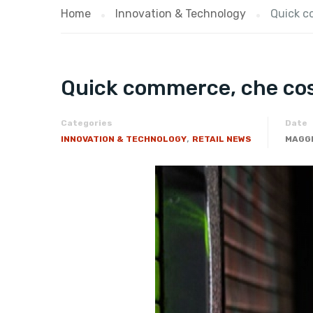
Home
Innovation & Technology
Quick co
Quick commerce, che cos’
Categories
Date
,
INNOVATION & TECHNOLOGY
RETAIL NEWS
MAGGI