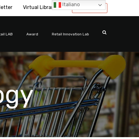
Italiano
letter
Virtual Library
International
ail LAB
Award
Retail Innovation Lab
ogy