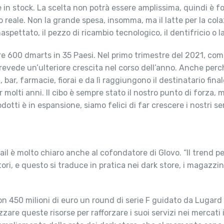
 in stock. La scelta non potrà essere amplissima, quindi è 
po reale. Non la grande spesa, insomma, ma il latte per la col
naspettato, il pezzo di ricambio tecnologico, il dentifricio o
re 600 dmarts in 35 Paesi. Nel primo trimestre del 2021, co
 prevede un’ulteriore crescita nel corso dell’anno. Anche perché
bar, farmacie, fiorai e da lì raggiungono il destinatario fina
 molti anni. Il cibo è sempre stato il nostro punto di forza
ti è in espansione, siamo felici di far crescere i nostri serv
il è molto chiaro anche al cofondatore di Glovo. “Il trend per
, e questo si traduce in pratica nei dark store, i magazzini 
con 450 milioni di euro un round di serie F guidato da Lugard
zzare queste risorse per rafforzare i suoi servizi nei mercat