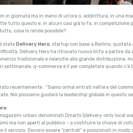
on in giornata ma in meno di un’ora o, addirittura, in una ma
te tutto questo e, in alcuni casi già lo fa, in competizion
tutto, cosa lo rende possibile?
 è stata
Delivery Hero
, startup con base a Berlino, quotata 
ficoltà, Delivery Hero ha ritrovato nuova linfa a partire da
mmercio tradizionale e neanche alla grande distribuzione, 
ri settimanale, q-commerce è lì per completare quando c’è bi
arato recentemente : “Siamo ormai entrati nell’era del comm
zzate. Noi possiamo guidare la leadership globale in questo
ore
zza magazzini urbani denominati Dmarts (delivery-only local 
imi ma non aperti al pubblico – a costituire la chiave di vo
le il servizio. Devono essere “centrali” e posizionati in modo s