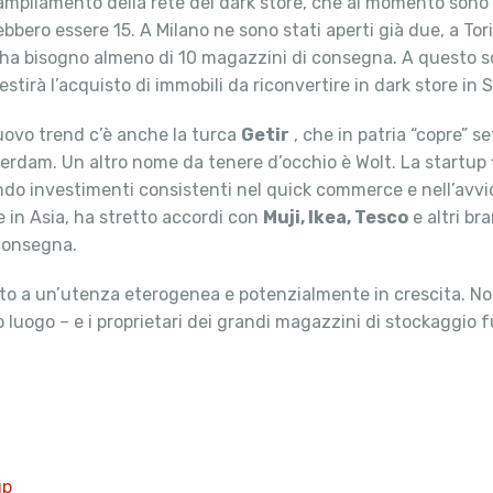
ampliamento della rete dei dark store, che al momento sono u
bbero essere 15. A Milano ne sono stati aperti già due, a Tori
à ha bisogno almeno di 10 magazzini di consegna. A questo 
stirà l’acquisto di immobili da riconvertire in dark store in 
nuovo trend c’è anche la turca
Getir
, che in patria “copre” s
terdam. Un altro nome da tenere d’occhio è Wolt. La startup f
o investimenti consistenti nel quick commerce e nell’avvio
 in Asia, ha stretto accordi con
Muji, Ikea, Tesco
e altri bra
consegna.
volto a un’utenza eterogenea e potenzialmente in crescita. No
 luogo – e i proprietari dei grandi magazzini di stockaggio fu
up