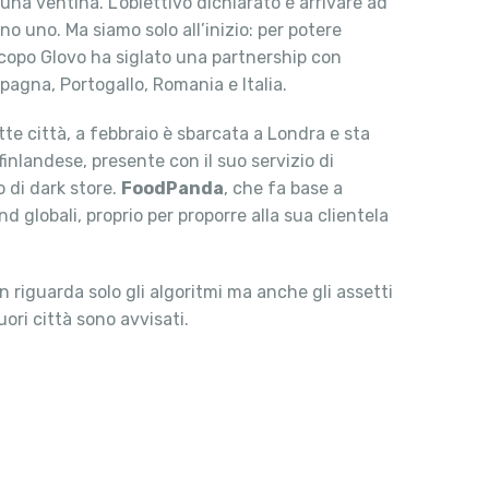
na ventina. L’obiettivo dichiarato è arrivare ad
no uno. Ma siamo solo all’inizio: per potere
scopo Glovo ha siglato una partnership con
Spagna, Portogallo, Romania e Italia.
ette città, a febbraio è sbarcata a Londra e sta
inlandese, presente con il suo servizio di
 di dark store.
FoodPanda
, che fa base a
nd globali, proprio per proporre alla sua clientela
n riguarda solo gli algoritmi ma anche gli assetti
ori città sono avvisati.