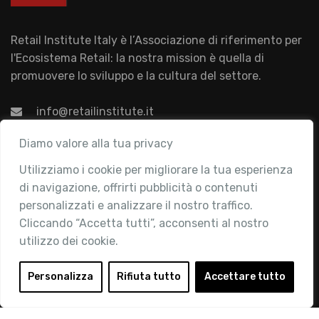
Retail Institute Italy è l’Associazione di riferimento per
l'Ecosistema Retail: la nostra mission è quella di
promuovere lo sviluppo e la cultura del settore.
info@retailinstitute.it
Associazione
Diamo valore alla tua privacy
Utilizziamo i cookie per migliorare la tua esperienza
Chi siamo
di navigazione, offrirti pubblicità o contenuti
Attività
personalizzati e analizzare il nostro traffico.
Contatti
Cliccando “Accetta tutti”, acconsenti al nostro
utilizzo dei cookie.
Area Riservata
Login
Personalizza
Rifiuta tutto
Accettare tutto
Diventa Socio
Privacy Policy