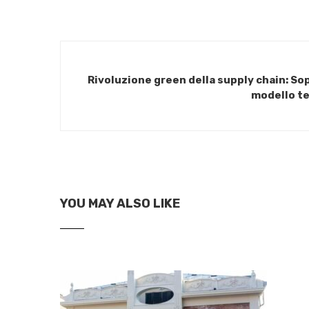
Rivoluzione green della supply chain: Sop
modello te
YOU MAY ALSO LIKE