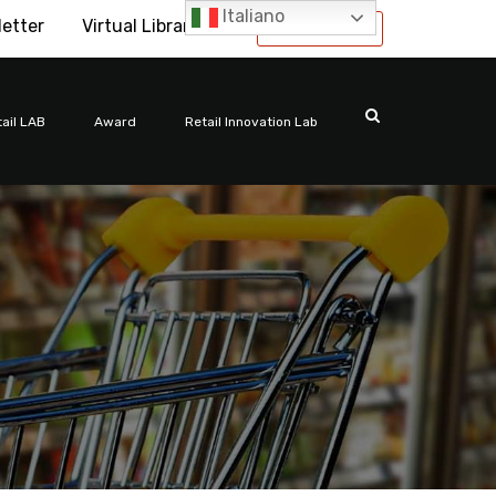
Italiano
letter
Virtual Library
International
ail LAB
Award
Retail Innovation Lab