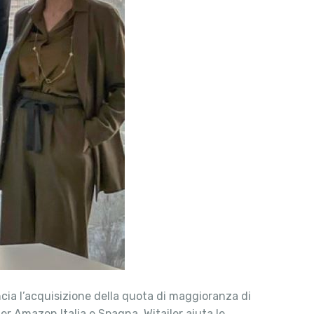
ncia l’acquisizione della quota di maggioranza di
er Amazon Italia e Spagna, Witailer aiuta le