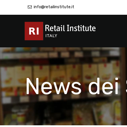
info@retailinstitute.it
News dei 