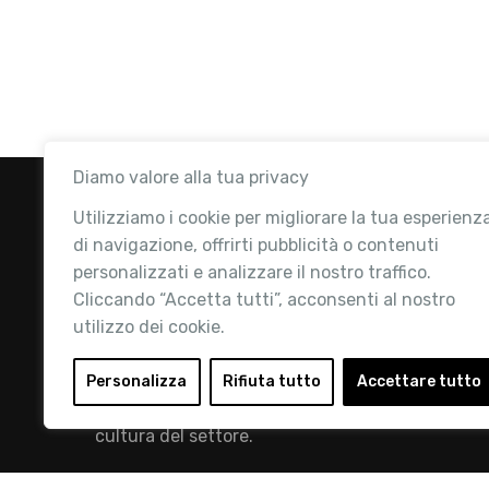
Diamo valore alla tua privacy
Utilizziamo i cookie per migliorare la tua esperienz
di navigazione, offrirti pubblicità o contenuti
personalizzati e analizzare il nostro traffico.
Cliccando “Accetta tutti”, acconsenti al nostro
utilizzo dei cookie.
Retail Institute Italy è l’Associazione di
riferimento per l'Ecosistema Retail: la nostra
Personalizza
Rifiuta tutto
Accettare tutto
mission è quella di promuovere lo sviluppo e la
cultura del settore.