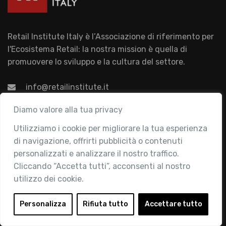
Retail Institute Italy è l’Associazione di riferimento per
l'Ecosistema Retail: la nostra mission è quella di
promuovere lo sviluppo e la cultura del settore.
info@retailinstitute.it
Associazione
Diamo valore alla tua privacy
Utilizziamo i cookie per migliorare la tua esperienza
Chi siamo
di navigazione, offrirti pubblicità o contenuti
Attività
personalizzati e analizzare il nostro traffico.
Contatti
Cliccando “Accetta tutti”, acconsenti al nostro
utilizzo dei cookie.
Area Riservata
Login
Personalizza
Rifiuta tutto
Accettare tutto
Diventa Socio