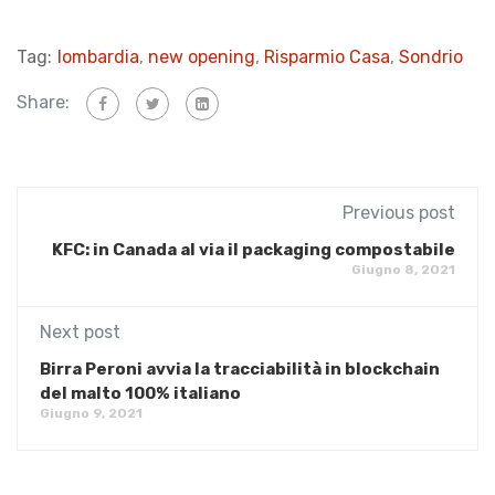
Tag:
lombardia
,
new opening
,
Risparmio Casa
,
Sondrio
Share:
Previous post
KFC: in Canada al via il packaging compostabile
Giugno 8, 2021
Next post
Birra Peroni avvia la tracciabilità in blockchain
del malto 100% italiano
Giugno 9, 2021