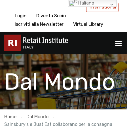
Italiano
International
Login
Diventa Socio
Iscriviti alla Newsletter
Virtual Library
Dal Mondo
Home
Dal Mondo
Sainsbury’s e Just Eat collaborano per la consegna