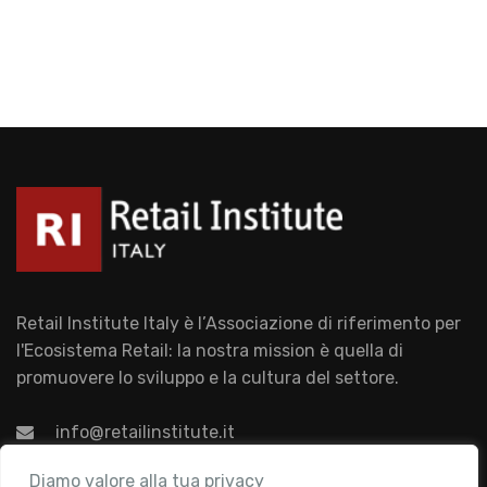
Retail Institute Italy è l’Associazione di riferimento per
l'Ecosistema Retail: la nostra mission è quella di
promuovere lo sviluppo e la cultura del settore.
info@retailinstitute.it
Associazione
Diamo valore alla tua privacy