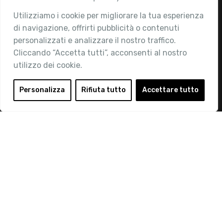
Utilizziamo i cookie per migliorare la tua esperienza
Chi siamo
di navigazione, offrirti pubblicità o contenuti
Attività
personalizzati e analizzare il nostro traffico.
Contatti
Cliccando “Accetta tutti”, acconsenti al nostro
utilizzo dei cookie.
Area Riservata
Login
Personalizza
Rifiuta tutto
Accettare tutto
Diventa Socio
Privacy Policy
© 2019 Retail Institute Italy - C.F.11617670150 - Foro
Buonaparte, 12 - 20121 Milano - Tel 02 76016405